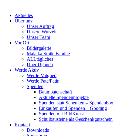
Skip
to
Aktuelles
content
Über uns
Unser Auftrag
Unsere Wurzeln
Unser Team
Vor Ort
Bildergalerie
Malaika Smile Familie
ALLtägliches
Über Uganda
Werde Aktiv
Werde Mitglied
Werde Pate/Patin
Spenden
Baumpatenschaft
Aktuelle Spendenprojekte
Spenden statt Schenken – Spendenbox
Einkaufen und Spenden – Gooding
Spenden mit BildKunst
Schulbausteine als Geschenkgutschein
Kontakt
Downloads
Sponsoren