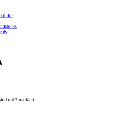
rkünfte
undstücks
eals
A
sind mit
*
markiert