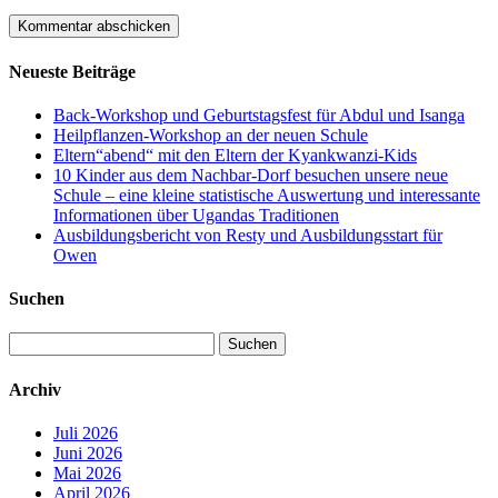
Neueste Beiträge
Back-Workshop und Geburtstagsfest für Abdul und Isanga
Heilpflanzen-Workshop an der neuen Schule
Eltern“abend“ mit den Eltern der Kyankwanzi-Kids
10 Kinder aus dem Nachbar-Dorf besuchen unsere neue
Schule – eine kleine statistische Auswertung und interessante
Informationen über Ugandas Traditionen
Ausbildungsbericht von Resty und Ausbildungsstart für
Owen
Suchen
Suchen
nach:
Archiv
Juli 2026
Juni 2026
Mai 2026
April 2026