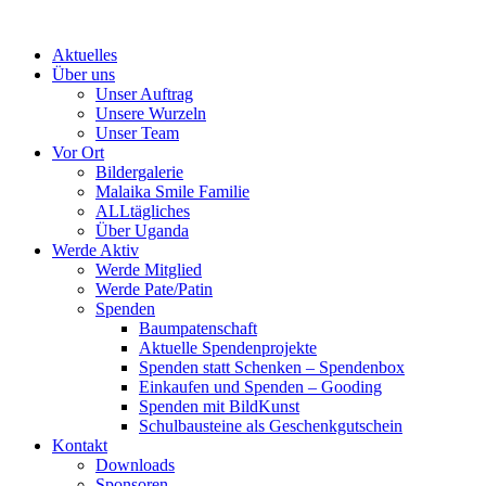
Skip
to
Aktuelles
content
Über uns
Unser Auftrag
Unsere Wurzeln
Unser Team
Vor Ort
Bildergalerie
Malaika Smile Familie
ALLtägliches
Über Uganda
Werde Aktiv
Werde Mitglied
Werde Pate/Patin
Spenden
Baumpatenschaft
Aktuelle Spendenprojekte
Spenden statt Schenken – Spendenbox
Einkaufen und Spenden – Gooding
Spenden mit BildKunst
Schulbausteine als Geschenkgutschein
Kontakt
Downloads
Sponsoren