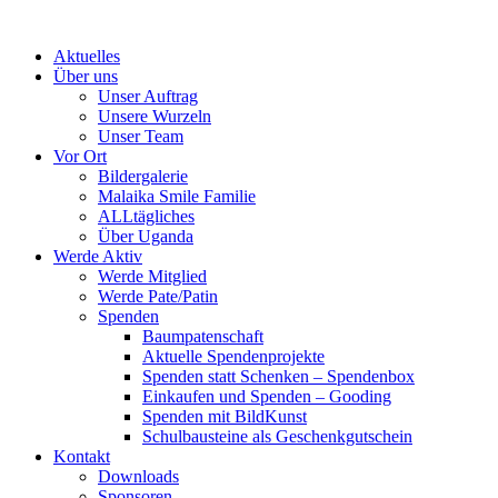
Skip
to
Aktuelles
content
Über uns
Unser Auftrag
Unsere Wurzeln
Unser Team
Vor Ort
Bildergalerie
Malaika Smile Familie
ALLtägliches
Über Uganda
Werde Aktiv
Werde Mitglied
Werde Pate/Patin
Spenden
Baumpatenschaft
Aktuelle Spendenprojekte
Spenden statt Schenken – Spendenbox
Einkaufen und Spenden – Gooding
Spenden mit BildKunst
Schulbausteine als Geschenkgutschein
Kontakt
Downloads
Sponsoren