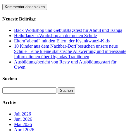
Neueste Beiträge
Back-Workshop und Geburtstagsfest für Abdul und Isanga
Heilpflanzen-Workshop an der neuen Schule
Eltern“abend“ mit den Eltern der Kyankwanzi-Kids
10 Kinder aus dem Nachbar-Dorf besuchen unsere neue
Schule – eine kleine statistische Auswertung und interessante
Informationen über Ugandas Traditionen
Ausbildungsbericht von Resty und Ausbildungsstart für
Owen
Suchen
Suchen
nach:
Archiv
Juli 2026
Juni 2026
Mai 2026
April 2026