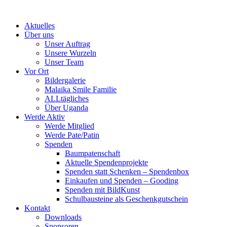
Skip
to
Aktuelles
content
Über uns
Unser Auftrag
Unsere Wurzeln
Unser Team
Vor Ort
Bildergalerie
Malaika Smile Familie
ALLtägliches
Über Uganda
Werde Aktiv
Werde Mitglied
Werde Pate/Patin
Spenden
Baumpatenschaft
Aktuelle Spendenprojekte
Spenden statt Schenken – Spendenbox
Einkaufen und Spenden – Gooding
Spenden mit BildKunst
Schulbausteine als Geschenkgutschein
Kontakt
Downloads
Sponsoren