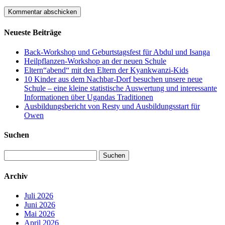
Neueste Beiträge
Back-Workshop und Geburtstagsfest für Abdul und Isanga
Heilpflanzen-Workshop an der neuen Schule
Eltern“abend“ mit den Eltern der Kyankwanzi-Kids
10 Kinder aus dem Nachbar-Dorf besuchen unsere neue
Schule – eine kleine statistische Auswertung und interessante
Informationen über Ugandas Traditionen
Ausbildungsbericht von Resty und Ausbildungsstart für
Owen
Suchen
Suchen
nach:
Archiv
Juli 2026
Juni 2026
Mai 2026
April 2026