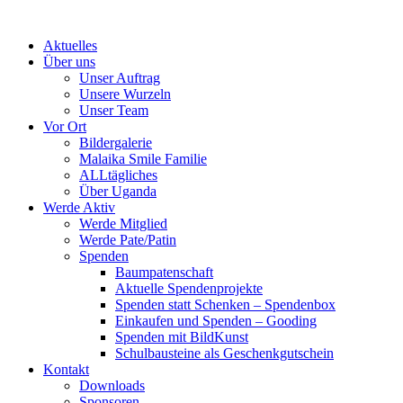
Skip
to
Aktuelles
content
Über uns
Unser Auftrag
Unsere Wurzeln
Unser Team
Vor Ort
Bildergalerie
Malaika Smile Familie
ALLtägliches
Über Uganda
Werde Aktiv
Werde Mitglied
Werde Pate/Patin
Spenden
Baumpatenschaft
Aktuelle Spendenprojekte
Spenden statt Schenken – Spendenbox
Einkaufen und Spenden – Gooding
Spenden mit BildKunst
Schulbausteine als Geschenkgutschein
Kontakt
Downloads
Sponsoren