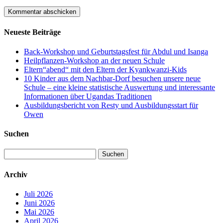
Neueste Beiträge
Back-Workshop und Geburtstagsfest für Abdul und Isanga
Heilpflanzen-Workshop an der neuen Schule
Eltern“abend“ mit den Eltern der Kyankwanzi-Kids
10 Kinder aus dem Nachbar-Dorf besuchen unsere neue
Schule – eine kleine statistische Auswertung und interessante
Informationen über Ugandas Traditionen
Ausbildungsbericht von Resty und Ausbildungsstart für
Owen
Suchen
Suchen
nach:
Archiv
Juli 2026
Juni 2026
Mai 2026
April 2026