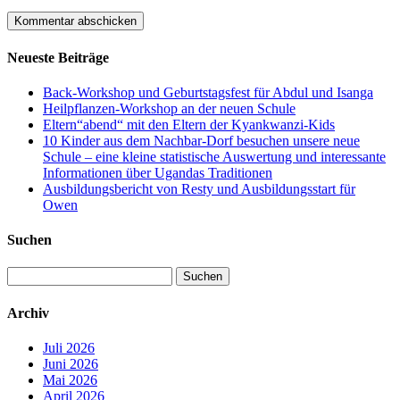
Neueste Beiträge
Back-Workshop und Geburtstagsfest für Abdul und Isanga
Heilpflanzen-Workshop an der neuen Schule
Eltern“abend“ mit den Eltern der Kyankwanzi-Kids
10 Kinder aus dem Nachbar-Dorf besuchen unsere neue
Schule – eine kleine statistische Auswertung und interessante
Informationen über Ugandas Traditionen
Ausbildungsbericht von Resty und Ausbildungsstart für
Owen
Suchen
Suchen
nach:
Archiv
Juli 2026
Juni 2026
Mai 2026
April 2026