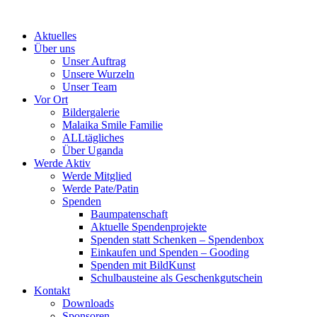
Skip
to
Aktuelles
content
Über uns
Unser Auftrag
Unsere Wurzeln
Unser Team
Vor Ort
Bildergalerie
Malaika Smile Familie
ALLtägliches
Über Uganda
Werde Aktiv
Werde Mitglied
Werde Pate/Patin
Spenden
Baumpatenschaft
Aktuelle Spendenprojekte
Spenden statt Schenken – Spendenbox
Einkaufen und Spenden – Gooding
Spenden mit BildKunst
Schulbausteine als Geschenkgutschein
Kontakt
Downloads
Sponsoren