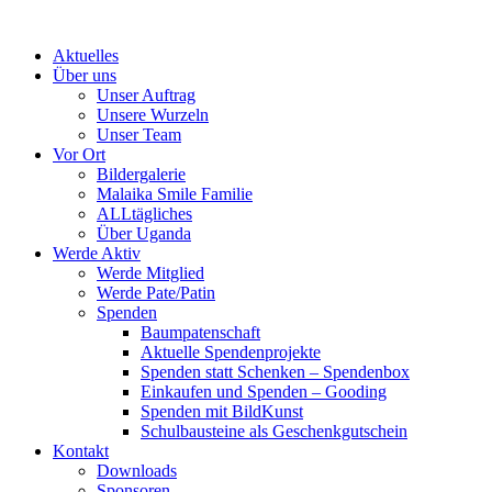
Skip
to
Aktuelles
content
Über uns
Unser Auftrag
Unsere Wurzeln
Unser Team
Vor Ort
Bildergalerie
Malaika Smile Familie
ALLtägliches
Über Uganda
Werde Aktiv
Werde Mitglied
Werde Pate/Patin
Spenden
Baumpatenschaft
Aktuelle Spendenprojekte
Spenden statt Schenken – Spendenbox
Einkaufen und Spenden – Gooding
Spenden mit BildKunst
Schulbausteine als Geschenkgutschein
Kontakt
Downloads
Sponsoren