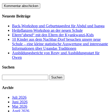
Neueste Beiträge
Back-Workshop und Geburtstagsfest für Abdul und Isanga
Heilpflanzen-Workshop an der neuen Schule
Eltern“abend“ mit den Eltern der Kyankwanzi-Kids
10 Kinder aus dem Nachbar-Dorf besuchen unsere neue
Schule – eine kleine statistische Auswertung und interessante
Informationen über Ugandas Traditionen
Ausbildungsbericht von Resty und Ausbildungsstart für
Owen
Suchen
Suchen
nach:
Archiv
Juli 2026
Juni 2026
Mai 2026
April 2026