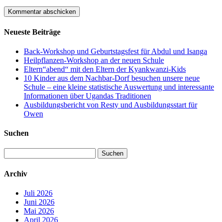
Neueste Beiträge
Back-Workshop und Geburtstagsfest für Abdul und Isanga
Heilpflanzen-Workshop an der neuen Schule
Eltern“abend“ mit den Eltern der Kyankwanzi-Kids
10 Kinder aus dem Nachbar-Dorf besuchen unsere neue
Schule – eine kleine statistische Auswertung und interessante
Informationen über Ugandas Traditionen
Ausbildungsbericht von Resty und Ausbildungsstart für
Owen
Suchen
Suchen
nach:
Archiv
Juli 2026
Juni 2026
Mai 2026
April 2026