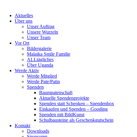
Skip
to
Aktuelles
content
Über uns
Unser Auftrag
Unsere Wurzeln
Unser Team
Vor Ort
Bildergalerie
Malaika Smile Familie
ALLtägliches
Über Uganda
Werde Aktiv
Werde Mitglied
Werde Pate/Patin
Spenden
Baumpatenschaft
Aktuelle Spendenprojekte
Spenden statt Schenken – Spendenbox
Einkaufen und Spenden – Gooding
Spenden mit BildKunst
Schulbausteine als Geschenkgutschein
Kontakt
Downloads
Sponsoren