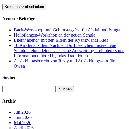
Neueste Beiträge
Back-Workshop und Geburtstagsfest für Abdul und Isanga
Heilpflanzen-Workshop an der neuen Schule
Eltern“abend“ mit den Eltern der Kyankwanzi-Kids
10 Kinder aus dem Nachbar-Dorf besuchen unsere neue
Schule – eine kleine statistische Auswertung und interessante
Informationen über Ugandas Traditionen
Ausbildungsbericht von Resty und Ausbildungsstart für
Owen
Suchen
Suchen
nach:
Archiv
Juli 2026
Juni 2026
Mai 2026
April 2026