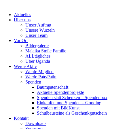
Skip
to
Aktuelles
content
Über uns
Unser Auftrag
Unsere Wurzeln
Unser Team
Vor Ort
Bildergalerie
Malaika Smile Familie
ALLtägliches
Über Uganda
Werde Aktiv
Werde Mitglied
Werde Pate/Patin
Spenden
Baumpatenschaft
Aktuelle Spendenprojekte
Spenden statt Schenken – Spendenbox
Einkaufen und Spenden – Gooding
Spenden mit BildKunst
Schulbausteine als Geschenkgutschein
Kontakt
Downloads
Sponsoren