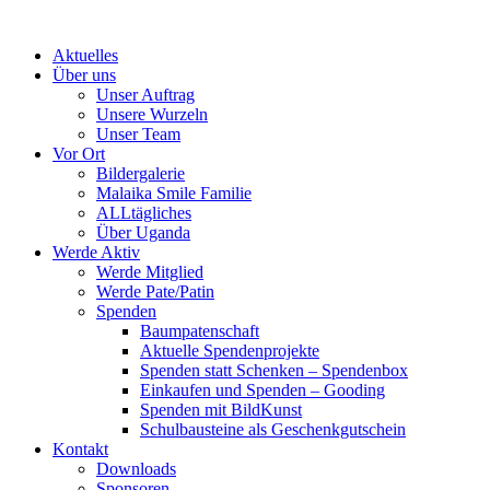
Skip
to
Aktuelles
content
Über uns
Unser Auftrag
Unsere Wurzeln
Unser Team
Vor Ort
Bildergalerie
Malaika Smile Familie
ALLtägliches
Über Uganda
Werde Aktiv
Werde Mitglied
Werde Pate/Patin
Spenden
Baumpatenschaft
Aktuelle Spendenprojekte
Spenden statt Schenken – Spendenbox
Einkaufen und Spenden – Gooding
Spenden mit BildKunst
Schulbausteine als Geschenkgutschein
Kontakt
Downloads
Sponsoren