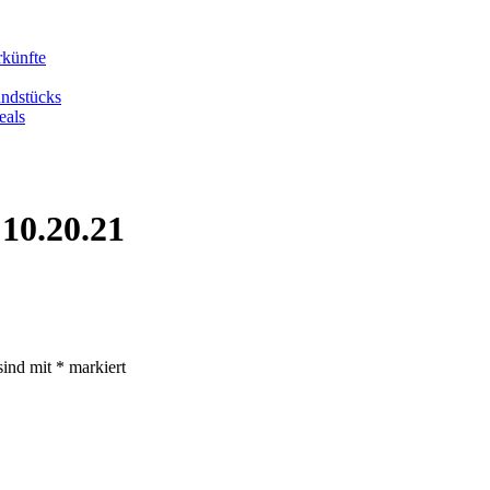
rkünfte
undstücks
eals
10.20.21
sind mit
*
markiert