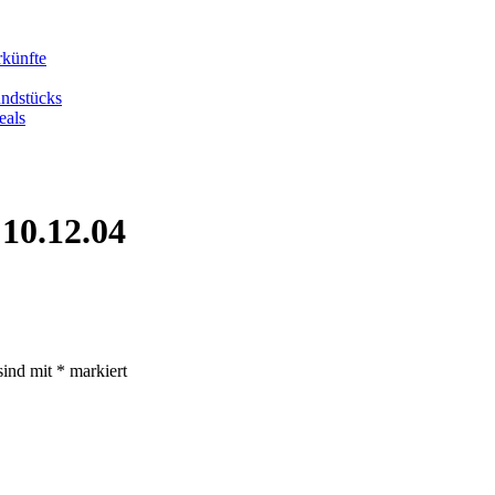
rkünfte
undstücks
eals
10.12.04
sind mit
*
markiert