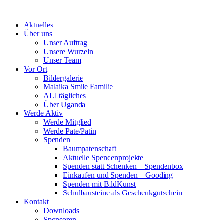
Skip
to
Aktuelles
content
Über uns
Unser Auftrag
Unsere Wurzeln
Unser Team
Vor Ort
Bildergalerie
Malaika Smile Familie
ALLtägliches
Über Uganda
Werde Aktiv
Werde Mitglied
Werde Pate/Patin
Spenden
Baumpatenschaft
Aktuelle Spendenprojekte
Spenden statt Schenken – Spendenbox
Einkaufen und Spenden – Gooding
Spenden mit BildKunst
Schulbausteine als Geschenkgutschein
Kontakt
Downloads
Sponsoren