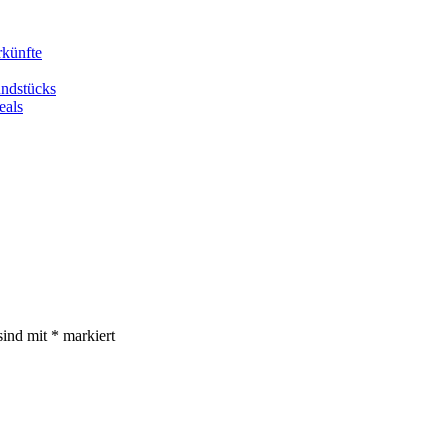
rkünfte
undstücks
eals
sind mit
*
markiert