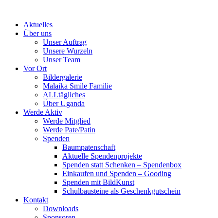
Skip
to
Aktuelles
content
Über uns
Unser Auftrag
Unsere Wurzeln
Unser Team
Vor Ort
Bildergalerie
Malaika Smile Familie
ALLtägliches
Über Uganda
Werde Aktiv
Werde Mitglied
Werde Pate/Patin
Spenden
Baumpatenschaft
Aktuelle Spendenprojekte
Spenden statt Schenken – Spendenbox
Einkaufen und Spenden – Gooding
Spenden mit BildKunst
Schulbausteine als Geschenkgutschein
Kontakt
Downloads
Sponsoren