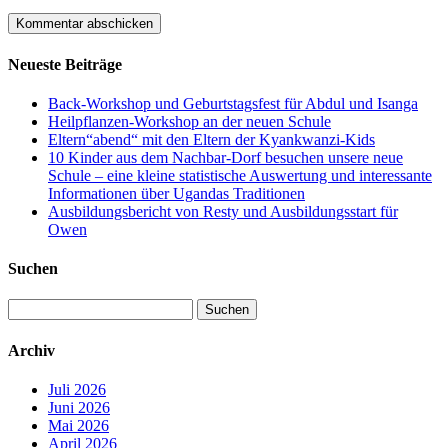
Neueste Beiträge
Back-Workshop und Geburtstagsfest für Abdul und Isanga
Heilpflanzen-Workshop an der neuen Schule
Eltern“abend“ mit den Eltern der Kyankwanzi-Kids
10 Kinder aus dem Nachbar-Dorf besuchen unsere neue
Schule – eine kleine statistische Auswertung und interessante
Informationen über Ugandas Traditionen
Ausbildungsbericht von Resty und Ausbildungsstart für
Owen
Suchen
Suchen
nach:
Archiv
Juli 2026
Juni 2026
Mai 2026
April 2026