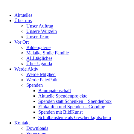
Skip
to
Aktuelles
content
Über uns
Unser Auftrag
Unsere Wurzeln
Unser Team
Vor Ort
Bildergalerie
Malaika Smile Familie
ALLtägliches
Über Uganda
Werde Aktiv
Werde Mitglied
Werde Pate/Patin
Spenden
Baumpatenschaft
Aktuelle Spendenprojekte
Spenden statt Schenken – Spendenbox
Einkaufen und Spenden – Gooding
Spenden mit BildKunst
Schulbausteine als Geschenkgutschein
Kontakt
Downloads
Sponsoren