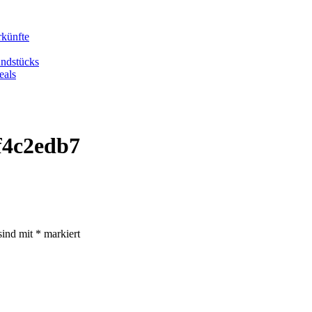
rkünfte
undstücks
eals
f4c2edb7
sind mit
*
markiert