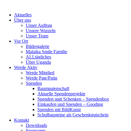
Skip
to
Aktuelles
content
Über uns
Unser Auftrag
Unsere Wurzeln
Unser Team
Vor Ort
Bildergalerie
Malaika Smile Familie
ALLtägliches
Über Uganda
Werde Aktiv
Werde Mitglied
Werde Pate/Patin
Spenden
Baumpatenschaft
Aktuelle Spendenprojekte
Spenden statt Schenken – Spendenbox
Einkaufen und Spenden – Gooding
Spenden mit BildKunst
Schulbausteine als Geschenkgutschein
Kontakt
Downloads
Sponsoren