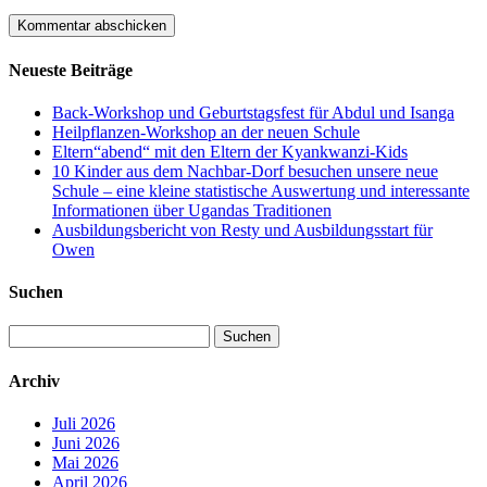
Neueste Beiträge
Back-Workshop und Geburtstagsfest für Abdul und Isanga
Heilpflanzen-Workshop an der neuen Schule
Eltern“abend“ mit den Eltern der Kyankwanzi-Kids
10 Kinder aus dem Nachbar-Dorf besuchen unsere neue
Schule – eine kleine statistische Auswertung und interessante
Informationen über Ugandas Traditionen
Ausbildungsbericht von Resty und Ausbildungsstart für
Owen
Suchen
Suchen
nach:
Archiv
Juli 2026
Juni 2026
Mai 2026
April 2026