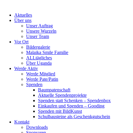
Skip
to
Aktuelles
content
Über uns
Unser Auftrag
Unsere Wurzeln
Unser Team
Vor Ort
Bildergalerie
Malaika Smile Familie
ALLtägliches
Über Uganda
Werde Aktiv
Werde Mitglied
Werde Pate/Patin
Spenden
Baumpatenschaft
Aktuelle Spendenprojekte
Spenden statt Schenken – Spendenbox
Einkaufen und Spenden – Gooding
Spenden mit BildKunst
Schulbausteine als Geschenkgutschein
Kontakt
Downloads
Sponsoren