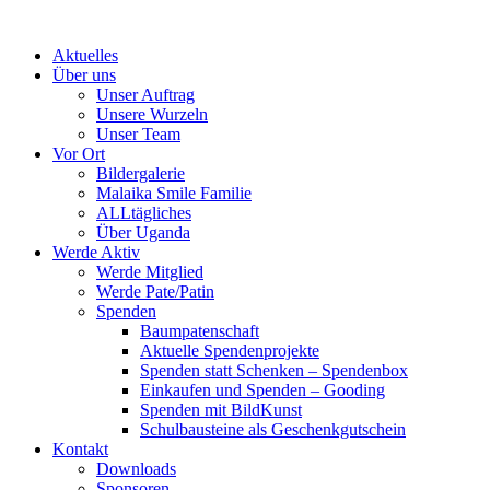
Skip
to
Aktuelles
content
Über uns
Unser Auftrag
Unsere Wurzeln
Unser Team
Vor Ort
Bildergalerie
Malaika Smile Familie
ALLtägliches
Über Uganda
Werde Aktiv
Werde Mitglied
Werde Pate/Patin
Spenden
Baumpatenschaft
Aktuelle Spendenprojekte
Spenden statt Schenken – Spendenbox
Einkaufen und Spenden – Gooding
Spenden mit BildKunst
Schulbausteine als Geschenkgutschein
Kontakt
Downloads
Sponsoren