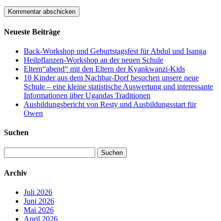
Neueste Beiträge
Back-Workshop und Geburtstagsfest für Abdul und Isanga
Heilpflanzen-Workshop an der neuen Schule
Eltern“abend“ mit den Eltern der Kyankwanzi-Kids
10 Kinder aus dem Nachbar-Dorf besuchen unsere neue
Schule – eine kleine statistische Auswertung und interessante
Informationen über Ugandas Traditionen
Ausbildungsbericht von Resty und Ausbildungsstart für
Owen
Suchen
Suchen
nach:
Archiv
Juli 2026
Juni 2026
Mai 2026
April 2026