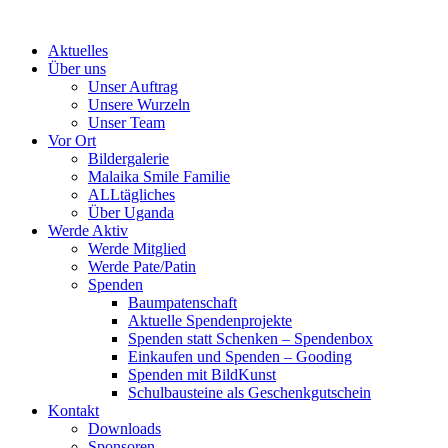
Skip
to
Aktuelles
content
Über uns
Unser Auftrag
Unsere Wurzeln
Unser Team
Vor Ort
Bildergalerie
Malaika Smile Familie
ALLtägliches
Über Uganda
Werde Aktiv
Werde Mitglied
Werde Pate/Patin
Spenden
Baumpatenschaft
Aktuelle Spendenprojekte
Spenden statt Schenken – Spendenbox
Einkaufen und Spenden – Gooding
Spenden mit BildKunst
Schulbausteine als Geschenkgutschein
Kontakt
Downloads
Sponsoren