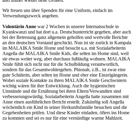
also immer wieder neue Größen.
Wir freuen uns über Spenden für eine Uniform, einfach im
Verwendungszweck angeben.
Volontärin Anne
war 2 Wochen in unserer Internatsschule in
Kyankwanzi und hat dort u.a. Deutschunterricht gegeben, aber auch
bei der Betreuung ganz allgemein geholfen und wertvolle Berichte
an den deutschen Vorstand geschickt. Nun ist sie zurück in Kampala
im MALAIKA Smile Home und besucht u.a. mit Sozialarbeiterin
Angella die MALAIKA Smile Kids, die selten im Home sind, weil
sie etwas weiter weg, aber durchaus fußläufig wohnen. MALAIKA
Smile fühlt sich nicht nur für die Schulbildung verantwortlich,
sondern für das Gesamtwohlergehen. Phionah, z.B., ist zwar eine
gute Schülerin, aber selten im Home und eher eine Einzelgängerin.
Wobei soziale Kontakte zu ihren MALAIKA Smile Geschwistern
wichtig wären für ihre Entwicklung. Auch die hygienischen
Umstände und die Ernährung bei ihren Eltern/Verwandten sind
verbesserungswürdig. Sozialarbeiterin Angella hatte zusammen mit
Anne einen ausführlichen Bericht erstellt. Zukünftig soll Angella
wöchentlich ein Kind in seiner Herkunftsfamilie besuchen und die
Gegebenheiten prüfen. Und diese Kinder einladen, öfters ins Home
zu kommen und sei es nur für eine vernünftige warme Mahlzeit.