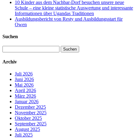
10 Kinder aus dem Nachbar-Dorf besuchen unsere neue
Schule – eine kleine statistische Auswertung und interessante
Informationen über Ugandas Traditionen
Ausbildungsbericht von Resty und Ausbildungsstart für
Owen
Suchen
Suchen
nach:
Archiv
Juli 2026
Juni 2026
Mai 2026
April 2026
März 2026
Januar 2026
Dezember 2025
November 2025
Oktober 2025
September 2025
August 2025
Juli 2025