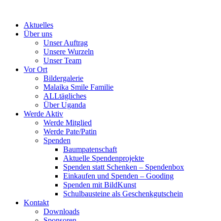
Skip
to
Aktuelles
content
Über uns
Unser Auftrag
Unsere Wurzeln
Unser Team
Vor Ort
Bildergalerie
Malaika Smile Familie
ALLtägliches
Über Uganda
Werde Aktiv
Werde Mitglied
Werde Pate/Patin
Spenden
Baumpatenschaft
Aktuelle Spendenprojekte
Spenden statt Schenken – Spendenbox
Einkaufen und Spenden – Gooding
Spenden mit BildKunst
Schulbausteine als Geschenkgutschein
Kontakt
Downloads
Sponsoren