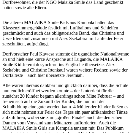
Dorfbewohner, die der NGO Malaika Smile das Land geschenkt
hatten sowie alle Eltern.
Die älteren MALAIKA Smile Kids aus Kampala hatten das
Klassenzimmergebäude festlich mit Luftballons und Schleifen
geschmückt und auch das obligatorische Band, das Christine und
Uwe Irtenkauf zusammen mit Alex Ssekabira im Laufe der Feier
zerschnitten, aufgehängt.
Dorfvorsteher Paul Kawesa stimmte die ugandische Nationalhymne
an und hielt eine kurze Ansprache auf Luganda, die MALAIKA
Smile Kid Jeremiah synchron ins Englische übersetzte. Alex
Ssekabira und Christine Irtenkauf waren weitere Redner, sowie der
Dorfälteste – auch hier übersetzte Jeremiah.
Alle waren überaus dankbar und glücklich darüber, dass die Schule
nun endlich eröffnet werden konnte – der Unterricht für die
zunächst 20 Kinder begann allerdings schon Mitte Februar – und
freuen sich auf die Zukunft der Kinder, die nun mit der
Schulbildung eine gute werden kann. 4 Mütter der Kinder ließen es
sich nicht nehmen zur Feier des Tages ein paar afrikanischer Tänze
aufzuführen, wobei sie zum „großen Finale“ auch die deutschen
Damen vom Vorstand zum Mittanzen aufforderten. Auch die
MALAIKA Smile Girls aus Kampala tanzten mit. Das Publikum