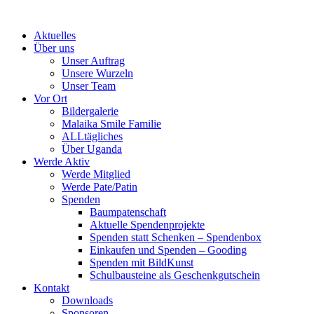
Skip
to
Aktuelles
content
Über uns
Unser Auftrag
Unsere Wurzeln
Unser Team
Vor Ort
Bildergalerie
Malaika Smile Familie
ALLtägliches
Über Uganda
Werde Aktiv
Werde Mitglied
Werde Pate/Patin
Spenden
Baumpatenschaft
Aktuelle Spendenprojekte
Spenden statt Schenken – Spendenbox
Einkaufen und Spenden – Gooding
Spenden mit BildKunst
Schulbausteine als Geschenkgutschein
Kontakt
Downloads
Sponsoren