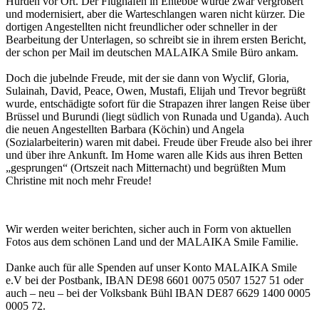
Hürden vor Ort. Der Flughafen in Entebbe wurde zwar vergrößert
und modernisiert, aber die Warteschlangen waren nicht kürzer. Die
dortigen Angestellten nicht freundlicher oder schneller in der
Bearbeitung der Unterlagen, so schreibt sie in ihrem ersten Bericht,
der schon per Mail im deutschen MALAIKA Smile Büro ankam.
Doch die jubelnde Freude, mit der sie dann von Wyclif, Gloria,
Sulainah, David, Peace, Owen, Mustafi, Elijah und Trevor begrüßt
wurde, entschädigte sofort für die Strapazen ihrer langen Reise über
Brüssel und Burundi (liegt südlich von Runada und Uganda). Auch
die neuen Angestellten Barbara (Köchin) und Angela
(Sozialarbeiterin) waren mit dabei. Freude über Freude also bei ihrer
und über ihre Ankunft. Im Home waren alle Kids aus ihren Betten
„gesprungen“ (Ortszeit nach Mitternacht) und begrüßten Mum
Christine mit noch mehr Freude!
Wir werden weiter berichten, sicher auch in Form von aktuellen
Fotos aus dem schönen Land und der MALAIKA Smile Familie.
Danke auch für alle Spenden auf unser Konto MALAIKA Smile
e.V bei der Postbank, IBAN DE98 6601 0075 0507 1527 51 oder
auch – neu – bei der Volksbank Bühl IBAN DE87 6629 1400 0005
0005 72.