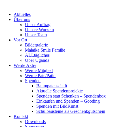
Skip
to
Aktuelles
content
Über uns
Unser Auftrag
Unsere Wurzeln
Unser Team
Vor Ort
Bildergalerie
Malaika Smile Familie
ALLtägliches
Über Uganda
Werde Aktiv
Werde Mitglied
Werde Pate/Patin
Spenden
Baumpatenschaft
Aktuelle Spendenprojekte
Spenden statt Schenken – Spendenbox
Einkaufen und Spenden – Gooding
Spenden mit BildKunst
Schulbausteine als Geschenkgutschein
Kontakt
Downloads
Sponsoren