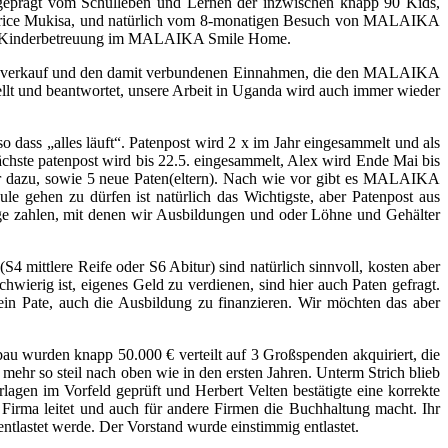
ar geprägt vom Schulleben und Lernen der inzwischen knapp 90 Kids,
Beatrice Mukisa, und natürlich vom 8-monatigen Besuch von MALAIKA
 die Kinderbetreuung im MALAIKA Smile Home.
arenverkauf und den damit verbundenen Einnahmen, die den MALAIKA
llt und beantwortet, unsere Arbeit in Uganda wird auch immer wieder
 dass „alles läuft“. Patenpost wird 2 x im Jahr eingesammelt und als
chste patenpost wird bis 22.5. eingesammelt, Alex wird Ende Mai bis
r dazu, sowie 5 neue Paten(eltern). Nach wie vor gibt es MALAIKA
le gehen zu dürfen ist natürlich das Wichtigste, aber Patenpost aus
ge zahlen, mit denen wir Ausbildungen und oder Löhne und Gehälter
 mittlere Reife oder S6 Abitur) sind natürlich sinnvoll, kosten aber
wierig ist, eigenes Geld zu verdienen, sind hier auch Paten gefragt.
in Pate, auch die Ausbildung zu finanzieren. Wir möchten das aber
au wurden knapp 50.000 € verteilt auf 3 Großspenden akquiriert, die
 mehr so steil nach oben wie in den ersten Jahren. Unterm Strich blieb
lagen im Vorfeld geprüft und Herbert Velten bestätigte eine korrekte
 Firma leitet und auch für andere Firmen die Buchhaltung macht. Ihr
entlastet werde. Der Vorstand wurde einstimmig entlastet.