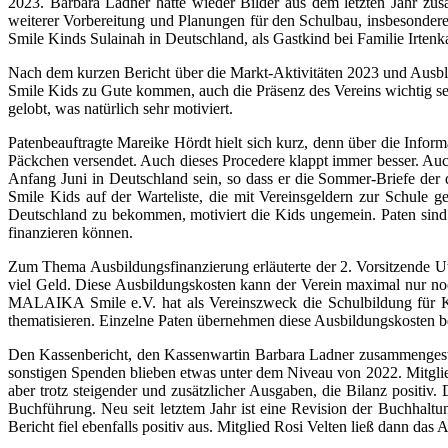
2023. Barbara Ladner hatte wieder Bilder aus dem letzten Jahr zus
weiterer Vorbereitung und Planungen für den Schulbau, insbesonde
Smile Kinds Sulainah in Deutschland, als Gastkind bei Familie Ir
Nach dem kurzen Bericht über die Markt-Aktivitäten 2023 und Aus
Smile Kids zu Gute kommen, auch die Präsenz des Vereins wichtig se
gelobt, was natürlich sehr motiviert.
Patenbeauftragte Mareike Hördt hielt sich kurz, denn über die Infor
Päckchen versendet. Auch dieses Procedere klappt immer besser. Auc
Anfang Juni in Deutschland sein, so dass er die Sommer-Briefe d
Smile Kids auf der Warteliste, die mit Vereinsgeldern zur Schule g
Deutschland zu bekommen, motiviert die Kids ungemein. Paten sind
finanzieren können.
Zum Thema Ausbildungsfinanzierung erläuterte der 2. Vorsitzende Uwe
viel Geld. Diese Ausbildungskosten kann der Verein maximal nur noch
MALAIKA Smile e.V. hat als Vereinszweck die Schulbildung für Kin
thematisieren. Einzelne Paten übernehmen diese Ausbildungskosten ber
Den Kassenbericht, den Kassenwartin Barbara Ladner zusammengestell
sonstigen Spenden blieben etwas unter dem Niveau von 2022. Mitglieder
aber trotz steigender und zusätzlicher Ausgaben, die Bilanz positiv
Buchführung. Neu seit letztem Jahr ist eine Revision der Buchhaltu
Bericht fiel ebenfalls positiv aus. Mitglied Rosi Velten ließ dann da