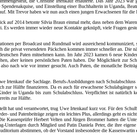
ammengestellt, die Christine Irtenkauf erläuterte. Das Jahr 2023 w
re Spendenakquise, und Einstellung einer Buchhalterin in Uganda, 
tenkauf. Mit Trevor haben wir nun auch einen jungen Erwachsenen für
blick auf 2014 betonte Silvia Braun einmal mehr, dass neben dem W
i. Es werden immer wieder neue Kontakte geknüpft, viele Fragen geste
mationen per Broadcast und Rundmail wird ausreichend kommuniziert, so
h die privat versendeten Päckchen kommen immer schneller an. Die nä
er deutschen Paten mitnehmen kann. Im Jahr 2023 kamen 6 neue Kinde
ehen, aber keinen persönlichen Paten haben. Die Möglichkeit zur Schu
 also nach wie vor immer gesucht. Auch Paten, die monatliche Beiträ
 Irtenkauf die Sachlage. Berufs-Ausbildungen nach Schulabschluss (S4
 zur Hälfte finanzieren. Da es auch für erwachsene Schulabgänger sch
der in Uganda bis zum Schulabschluss. Verpflichtet ist natürlich ke
eits zur Hälfte.
t hat und verantwortet, trug Uwe Irtenkauf kurz vor. Für den Schulb
- und Patenbeiträge zeigen ein leichtes Plus, allerdings geht es nicht
. Die Kassenprüfer Herbert Velten und Jürgen Brommer hatten die Unter
ng-Unterlagen durch Mitglied und Patin Daniela Peter, die ihre eigene
s Auditorium abstimmen, ob der Vorstand insbesondere die Kassenwartin 