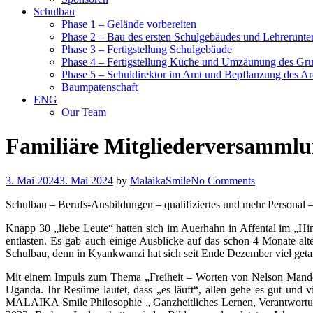
Schulbau
Phase 1 – Gelände vorbereiten
Phase 2 – Bau des ersten Schulgebäudes und Lehrerunte
Phase 3 – Fertigstellung Schulgebäude
Phase 4 – Fertigstellung Küche und Umzäunung des Gr
Phase 5 – Schuldirektor im Amt und Bepflanzung des Ar
Baumpatenschaft
ENG
Our Team
Familiäre Mitgliederversammlu
3. Mai 2024
3. Mai 2024
by
MalaikaSmile
No Comments
Schulbau – Berufs-Ausbildungen – qualifiziertes und mehr Personal –
Knapp 30 „liebe Leute“ hatten sich im Auerhahn in Affental im „H
entlasten. Es gab auch einige Ausblicke auf das schon 4 Monate al
Schulbau, denn in Kyankwanzi hat sich seit Ende Dezember viel geta
Mit einem Impuls zum Thema „Freiheit – Worten von Nelson Mandela -
Uganda. Ihr Resüme lautet, dass „es läuft“, allen gehe es gut un
MALAIKA Smile Philosophie „ Ganzheitliches Lernen, Verantwortung 