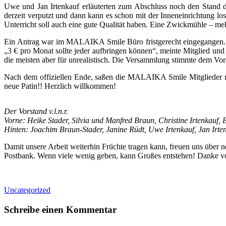
Uwe und Jan Irtenkauf erläuterten zum Abschluss noch den Stand
derzeit verputzt und dann kann es schon mit der Inneneinrichtung lo
Unterricht soll auch eine gute Qualität haben. Eine Zwickmühle – me
Ein Antrag war im MALAIKA Smile Büro fristgerecht eingegangen. Der
„3 € pro Monat sollte jeder aufbringen können“, meinte Mitglied und
die meisten aber für unrealistisch. Die Versammlung stimmte dem Vors
Nach dem offiziellen Ende, saßen die MALAIKA Smile Mitglieder m
neue Patin!! Herzlich willkommen!
Der Vorstand v.l.n.r.
Vorne: Heike Stader, Silvia und Manfred Braun, Christine Irtenkauf,
Hinten: Joachim Braun-Stader, Janine Rüdt, Uwe Irtenkauf, Jan Irtenk
Damit unsere Arbeit weiterhin Früchte tragen kann, freuen uns ü
Postbank. Wenn viele wenig geben, kann Großes entstehen! Danke v
Uncategorized
Schreibe einen Kommentar