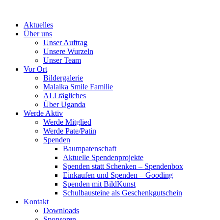
Skip
to
Aktuelles
content
Über uns
Unser Auftrag
Unsere Wurzeln
Unser Team
Vor Ort
Bildergalerie
Malaika Smile Familie
ALLtägliches
Über Uganda
Werde Aktiv
Werde Mitglied
Werde Pate/Patin
Spenden
Baumpatenschaft
Aktuelle Spendenprojekte
Spenden statt Schenken – Spendenbox
Einkaufen und Spenden – Gooding
Spenden mit BildKunst
Schulbausteine als Geschenkgutschein
Kontakt
Downloads
Sponsoren