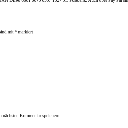
BAN DE98 6601 0075 0507 1527 51, Postbank. Auch über Pay Pal si
sind mit
*
markiert
n nächsten Kommentar speichern.