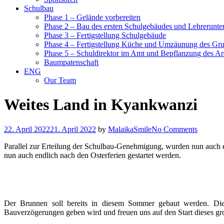
Schulbau
Phase 1 – Gelände vorbereiten
Phase 2 – Bau des ersten Schulgebäudes und Lehrerunte
Phase 3 – Fertigstellung Schulgebäude
Phase 4 – Fertigstellung Küche und Umzäunung des Gr
Phase 5 – Schuldirektor im Amt und Bepflanzung des Ar
Baumpatenschaft
ENG
Our Team
Weites Land in Kyankwanzi
22. April 2022
21. April 2022
by
MalaikaSmile
No Comments
Parallel zur Erteilung der Schulbau-Genehmigung, wurden nun auch e
nun auch endlich nach den Osterferien gestartet werden.
Der Brunnen soll bereits in diesem Sommer gebaut werden. Die 
Bauverzögerungen geben wird und freuen uns auf den Start dieses gr