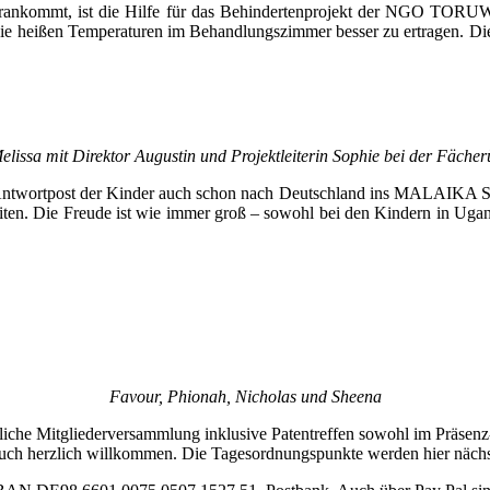
rankommt, ist die Hilfe für das Behindertenprojekt der NGO TORU
 die heißen Temperaturen im Behandlungszimmer besser zu ertragen. Die
issa mit Direktor Augustin und Projektleiterin Sophie bei der Fäche
ntwortpost der Kinder auch schon nach Deutschland ins MALAIKA Smil
leiten. Die Freude ist wie immer groß – sowohl bei den Kindern in Uga
Favour, Phionah, Nicholas und Sheena
iche Mitgliederversammlung inklusive Patentreffen sowohl im Präsenz- 
r auch herzlich willkommen. Die Tagesordnungspunkte werden hier nächs