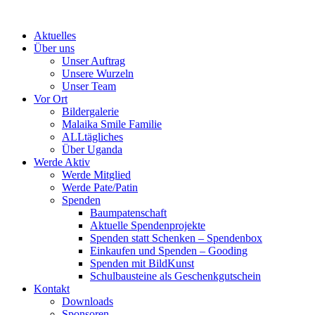
Skip
to
Aktuelles
content
Über uns
Unser Auftrag
Unsere Wurzeln
Unser Team
Vor Ort
Bildergalerie
Malaika Smile Familie
ALLtägliches
Über Uganda
Werde Aktiv
Werde Mitglied
Werde Pate/Patin
Spenden
Baumpatenschaft
Aktuelle Spendenprojekte
Spenden statt Schenken – Spendenbox
Einkaufen und Spenden – Gooding
Spenden mit BildKunst
Schulbausteine als Geschenkgutschein
Kontakt
Downloads
Sponsoren