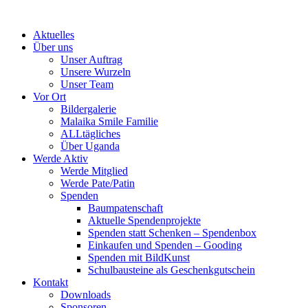
Skip
to
Aktuelles
content
Über uns
Unser Auftrag
Unsere Wurzeln
Unser Team
Vor Ort
Bildergalerie
Malaika Smile Familie
ALLtägliches
Über Uganda
Werde Aktiv
Werde Mitglied
Werde Pate/Patin
Spenden
Baumpatenschaft
Aktuelle Spendenprojekte
Spenden statt Schenken – Spendenbox
Einkaufen und Spenden – Gooding
Spenden mit BildKunst
Schulbausteine als Geschenkgutschein
Kontakt
Downloads
Sponsoren