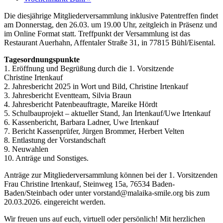
Die diesjährige Mitgliederversammlung inklusive Patentreffen findet
am Donnerstag, den 26.03. um 19.00 Uhr, zeitgleich in Präsenz und
im Online Format statt. Treffpunkt der Versammlung ist das
Restaurant Auerhahn, Affentaler Straße 31, in 77815 Bühl/Eisental.
Tagesordnungspunkte
1. Eröffnung und Begrüßung durch die 1. Vorsitzende
Christine Irtenkauf
2. Jahresbericht 2025 in Wort und Bild, Christine Irtenkauf
3. Jahresbericht Eventteam, Silvia Braun
4. Jahresbericht Patenbeauftragte, Mareike Hördt
5. Schulbauprojekt – aktueller Stand, Jan Irtenkauf/Uwe Irtenkauf
6. Kassenbericht, Barbara Ladner, Uwe Irtenkauf
7. Bericht Kassenprüfer, Jürgen Brommer, Herbert Velten
8. Entlastung der Vorstandschaft
9. Neuwahlen
10. Anträge und Sonstiges.
Anträge zur Mitgliederversammlung können bei der 1. Vorsitzenden
Frau Christine Irtenkauf, Steinweg 15a, 76534 Baden-
Baden/Steinbach oder unter vorstand@malaika-smile.org bis zum
20.03.2026. eingereicht werden.
Wir freuen uns auf euch, virtuell oder persönlich! Mit herzlichen