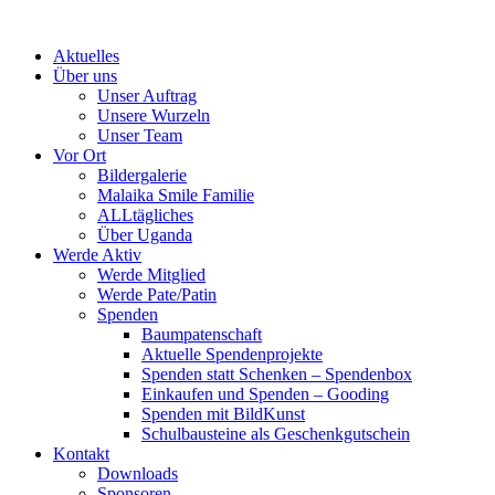
Skip
to
Aktuelles
content
Über uns
Unser Auftrag
Unsere Wurzeln
Unser Team
Vor Ort
Bildergalerie
Malaika Smile Familie
ALLtägliches
Über Uganda
Werde Aktiv
Werde Mitglied
Werde Pate/Patin
Spenden
Baumpatenschaft
Aktuelle Spendenprojekte
Spenden statt Schenken – Spendenbox
Einkaufen und Spenden – Gooding
Spenden mit BildKunst
Schulbausteine als Geschenkgutschein
Kontakt
Downloads
Sponsoren