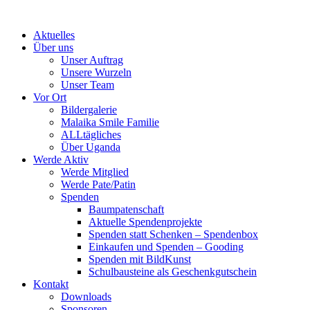
Skip
to
Aktuelles
content
Über uns
Unser Auftrag
Unsere Wurzeln
Unser Team
Vor Ort
Bildergalerie
Malaika Smile Familie
ALLtägliches
Über Uganda
Werde Aktiv
Werde Mitglied
Werde Pate/Patin
Spenden
Baumpatenschaft
Aktuelle Spendenprojekte
Spenden statt Schenken – Spendenbox
Einkaufen und Spenden – Gooding
Spenden mit BildKunst
Schulbausteine als Geschenkgutschein
Kontakt
Downloads
Sponsoren