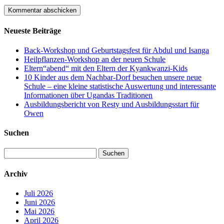
Neueste Beiträge
Back-Workshop und Geburtstagsfest für Abdul und Isanga
Heilpflanzen-Workshop an der neuen Schule
Eltern“abend“ mit den Eltern der Kyankwanzi-Kids
10 Kinder aus dem Nachbar-Dorf besuchen unsere neue
Schule – eine kleine statistische Auswertung und interessante
Informationen über Ugandas Traditionen
Ausbildungsbericht von Resty und Ausbildungsstart für
Owen
Suchen
Suchen
nach:
Archiv
Juli 2026
Juni 2026
Mai 2026
April 2026