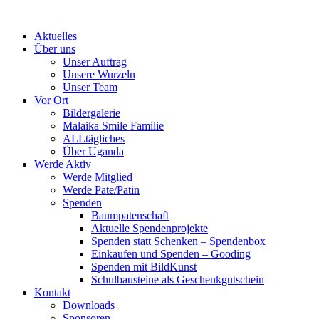
Skip
to
Aktuelles
content
Über uns
Unser Auftrag
Unsere Wurzeln
Unser Team
Vor Ort
Bildergalerie
Malaika Smile Familie
ALLtägliches
Über Uganda
Werde Aktiv
Werde Mitglied
Werde Pate/Patin
Spenden
Baumpatenschaft
Aktuelle Spendenprojekte
Spenden statt Schenken – Spendenbox
Einkaufen und Spenden – Gooding
Spenden mit BildKunst
Schulbausteine als Geschenkgutschein
Kontakt
Downloads
Sponsoren