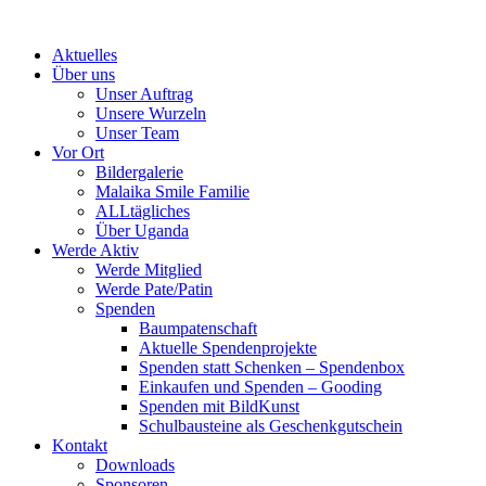
Skip
to
Aktuelles
content
Über uns
Unser Auftrag
Unsere Wurzeln
Unser Team
Vor Ort
Bildergalerie
Malaika Smile Familie
ALLtägliches
Über Uganda
Werde Aktiv
Werde Mitglied
Werde Pate/Patin
Spenden
Baumpatenschaft
Aktuelle Spendenprojekte
Spenden statt Schenken – Spendenbox
Einkaufen und Spenden – Gooding
Spenden mit BildKunst
Schulbausteine als Geschenkgutschein
Kontakt
Downloads
Sponsoren