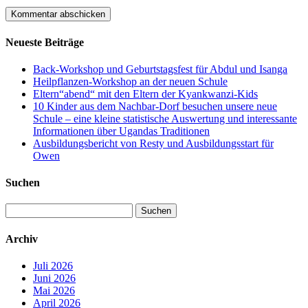
Neueste Beiträge
Back-Workshop und Geburtstagsfest für Abdul und Isanga
Heilpflanzen-Workshop an der neuen Schule
Eltern“abend“ mit den Eltern der Kyankwanzi-Kids
10 Kinder aus dem Nachbar-Dorf besuchen unsere neue
Schule – eine kleine statistische Auswertung und interessante
Informationen über Ugandas Traditionen
Ausbildungsbericht von Resty und Ausbildungsstart für
Owen
Suchen
Suchen
nach:
Archiv
Juli 2026
Juni 2026
Mai 2026
April 2026