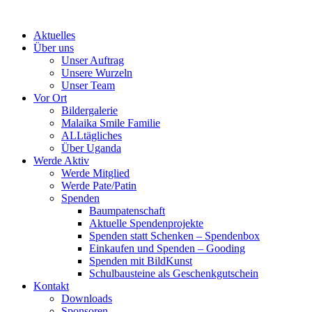
Skip
to
Aktuelles
content
Über uns
Unser Auftrag
Unsere Wurzeln
Unser Team
Vor Ort
Bildergalerie
Malaika Smile Familie
ALLtägliches
Über Uganda
Werde Aktiv
Werde Mitglied
Werde Pate/Patin
Spenden
Baumpatenschaft
Aktuelle Spendenprojekte
Spenden statt Schenken – Spendenbox
Einkaufen und Spenden – Gooding
Spenden mit BildKunst
Schulbausteine als Geschenkgutschein
Kontakt
Downloads
Sponsoren