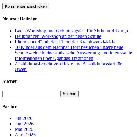
Neueste Beiträge
Back-Workshop und Geburtstagsfest für Abdul und Isanga
Heilpflanzen-Workshop an der neuen Schule
Eltern“abend“ mit den Eltern der Kyankwanzi-Kids
10 Kinder aus dem Nachbar-Dorf besuchen unsere neue
Schule – eine kleine statistische Auswertung und interessante
Informationen über Ugandas Traditionen
Ausbildungsbericht von Resty und Ausbildungsstart für
Owen
Suchen
Suchen
nach:
Archiv
Juli 2026
Juni 2026
Mai 2026
April 2026