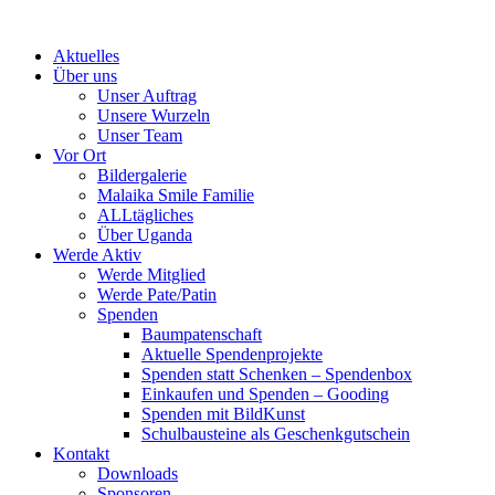
Skip
to
Aktuelles
content
Über uns
Unser Auftrag
Unsere Wurzeln
Unser Team
Vor Ort
Bildergalerie
Malaika Smile Familie
ALLtägliches
Über Uganda
Werde Aktiv
Werde Mitglied
Werde Pate/Patin
Spenden
Baumpatenschaft
Aktuelle Spendenprojekte
Spenden statt Schenken – Spendenbox
Einkaufen und Spenden – Gooding
Spenden mit BildKunst
Schulbausteine als Geschenkgutschein
Kontakt
Downloads
Sponsoren