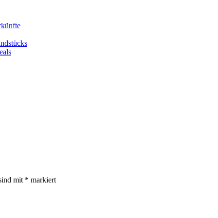
rkünfte
undstücks
eals
sind mit
*
markiert