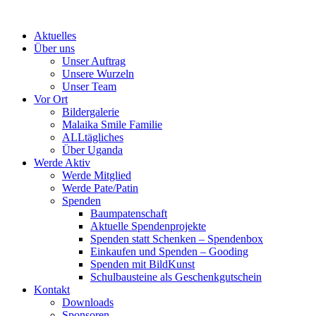
Skip
to
Aktuelles
content
Über uns
Unser Auftrag
Unsere Wurzeln
Unser Team
Vor Ort
Bildergalerie
Malaika Smile Familie
ALLtägliches
Über Uganda
Werde Aktiv
Werde Mitglied
Werde Pate/Patin
Spenden
Baumpatenschaft
Aktuelle Spendenprojekte
Spenden statt Schenken – Spendenbox
Einkaufen und Spenden – Gooding
Spenden mit BildKunst
Schulbausteine als Geschenkgutschein
Kontakt
Downloads
Sponsoren