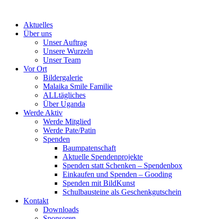
Skip
to
Aktuelles
content
Über uns
Unser Auftrag
Unsere Wurzeln
Unser Team
Vor Ort
Bildergalerie
Malaika Smile Familie
ALLtägliches
Über Uganda
Werde Aktiv
Werde Mitglied
Werde Pate/Patin
Spenden
Baumpatenschaft
Aktuelle Spendenprojekte
Spenden statt Schenken – Spendenbox
Einkaufen und Spenden – Gooding
Spenden mit BildKunst
Schulbausteine als Geschenkgutschein
Kontakt
Downloads
Sponsoren