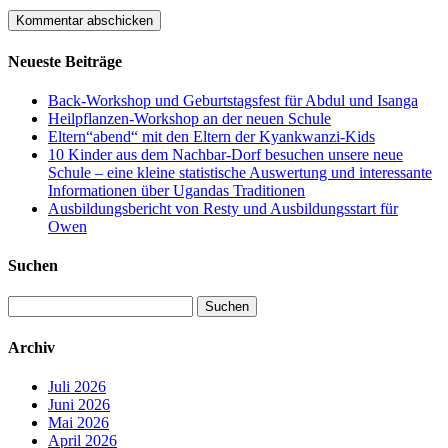
Neueste Beiträge
Back-Workshop und Geburtstagsfest für Abdul und Isanga
Heilpflanzen-Workshop an der neuen Schule
Eltern“abend“ mit den Eltern der Kyankwanzi-Kids
10 Kinder aus dem Nachbar-Dorf besuchen unsere neue
Schule – eine kleine statistische Auswertung und interessante
Informationen über Ugandas Traditionen
Ausbildungsbericht von Resty und Ausbildungsstart für
Owen
Suchen
Suchen
nach:
Archiv
Juli 2026
Juni 2026
Mai 2026
April 2026