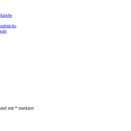
rkünfte
undstücks
eals
sind mit
*
markiert