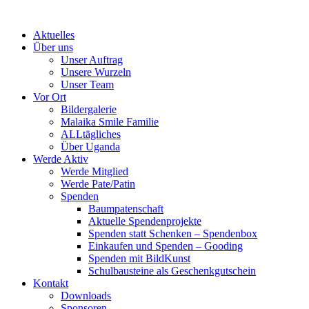
Skip
to
Aktuelles
content
Über uns
Unser Auftrag
Unsere Wurzeln
Unser Team
Vor Ort
Bildergalerie
Malaika Smile Familie
ALLtägliches
Über Uganda
Werde Aktiv
Werde Mitglied
Werde Pate/Patin
Spenden
Baumpatenschaft
Aktuelle Spendenprojekte
Spenden statt Schenken – Spendenbox
Einkaufen und Spenden – Gooding
Spenden mit BildKunst
Schulbausteine als Geschenkgutschein
Kontakt
Downloads
Sponsoren