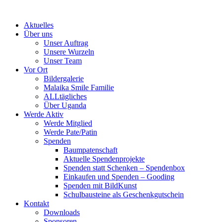
Skip
to
Aktuelles
content
Über uns
Unser Auftrag
Unsere Wurzeln
Unser Team
Vor Ort
Bildergalerie
Malaika Smile Familie
ALLtägliches
Über Uganda
Werde Aktiv
Werde Mitglied
Werde Pate/Patin
Spenden
Baumpatenschaft
Aktuelle Spendenprojekte
Spenden statt Schenken – Spendenbox
Einkaufen und Spenden – Gooding
Spenden mit BildKunst
Schulbausteine als Geschenkgutschein
Kontakt
Downloads
Sponsoren