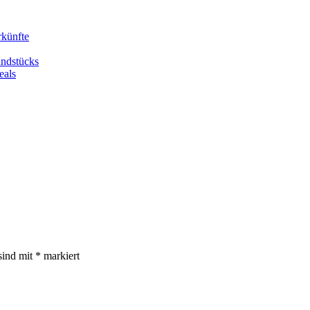
rkünfte
undstücks
eals
sind mit
*
markiert