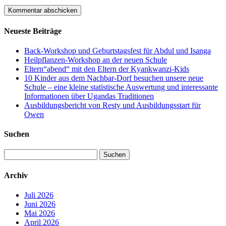
Neueste Beiträge
Back-Workshop und Geburtstagsfest für Abdul und Isanga
Heilpflanzen-Workshop an der neuen Schule
Eltern“abend“ mit den Eltern der Kyankwanzi-Kids
10 Kinder aus dem Nachbar-Dorf besuchen unsere neue
Schule – eine kleine statistische Auswertung und interessante
Informationen über Ugandas Traditionen
Ausbildungsbericht von Resty und Ausbildungsstart für
Owen
Suchen
Suchen
nach:
Archiv
Juli 2026
Juni 2026
Mai 2026
April 2026