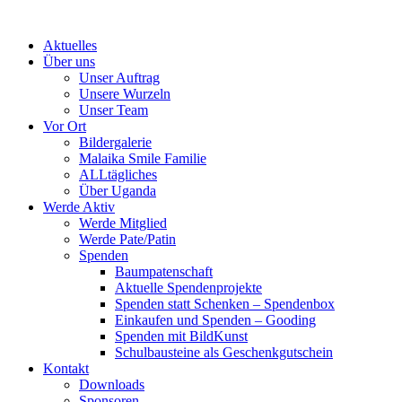
Skip
to
Aktuelles
content
Über uns
Unser Auftrag
Unsere Wurzeln
Unser Team
Vor Ort
Bildergalerie
Malaika Smile Familie
ALLtägliches
Über Uganda
Werde Aktiv
Werde Mitglied
Werde Pate/Patin
Spenden
Baumpatenschaft
Aktuelle Spendenprojekte
Spenden statt Schenken – Spendenbox
Einkaufen und Spenden – Gooding
Spenden mit BildKunst
Schulbausteine als Geschenkgutschein
Kontakt
Downloads
Sponsoren