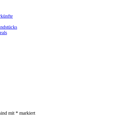
rkünfte
undstücks
eals
sind mit
*
markiert