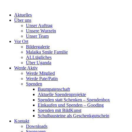
Skip
to
Aktuelles
content
Über uns
Unser Auftrag
Unsere Wurzeln
Unser Team
Vor Ort
Bildergalerie
Malaika Smile Familie
ALLtägliches
Über Uganda
Werde Aktiv
Werde Mitglied
Werde Pate/Patin
Spenden
Baumpatenschaft
Aktuelle Spendenprojekte
Spenden statt Schenken – Spendenbox
Einkaufen und Spenden – Gooding
Spenden mit BildKunst
Schulbausteine als Geschenkgutschein
Kontakt
Downloads
Sponsoren