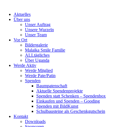
Skip
to
Aktuelles
content
Über uns
Unser Auftrag
Unsere Wurzeln
Unser Team
Vor Ort
Bildergalerie
Malaika Smile Familie
ALLtägliches
Über Uganda
Werde Aktiv
Werde Mitglied
Werde Pate/Patin
Spenden
Baumpatenschaft
Aktuelle Spendenprojekte
Spenden statt Schenken – Spendenbox
Einkaufen und Spenden – Gooding
Spenden mit BildKunst
Schulbausteine als Geschenkgutschein
Kontakt
Downloads
Sponsoren