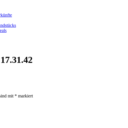
rkünfte
undstücks
eals
17.31.42
sind mit
*
markiert