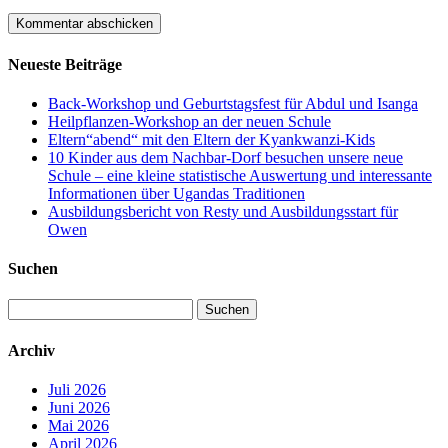
Neueste Beiträge
Back-Workshop und Geburtstagsfest für Abdul und Isanga
Heilpflanzen-Workshop an der neuen Schule
Eltern“abend“ mit den Eltern der Kyankwanzi-Kids
10 Kinder aus dem Nachbar-Dorf besuchen unsere neue
Schule – eine kleine statistische Auswertung und interessante
Informationen über Ugandas Traditionen
Ausbildungsbericht von Resty und Ausbildungsstart für
Owen
Suchen
Suchen
nach:
Archiv
Juli 2026
Juni 2026
Mai 2026
April 2026