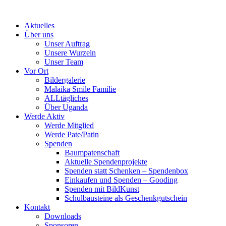
Skip
to
Aktuelles
content
Über uns
Unser Auftrag
Unsere Wurzeln
Unser Team
Vor Ort
Bildergalerie
Malaika Smile Familie
ALLtägliches
Über Uganda
Werde Aktiv
Werde Mitglied
Werde Pate/Patin
Spenden
Baumpatenschaft
Aktuelle Spendenprojekte
Spenden statt Schenken – Spendenbox
Einkaufen und Spenden – Gooding
Spenden mit BildKunst
Schulbausteine als Geschenkgutschein
Kontakt
Downloads
Sponsoren