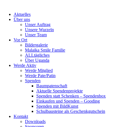
Skip
to
Aktuelles
content
Über uns
Unser Auftrag
Unsere Wurzeln
Unser Team
Vor Ort
Bildergalerie
Malaika Smile Familie
ALLtägliches
Über Uganda
Werde Aktiv
Werde Mitglied
Werde Pate/Patin
Spenden
Baumpatenschaft
Aktuelle Spendenprojekte
Spenden statt Schenken – Spendenbox
Einkaufen und Spenden – Gooding
Spenden mit BildKunst
Schulbausteine als Geschenkgutschein
Kontakt
Downloads
Sponsoren