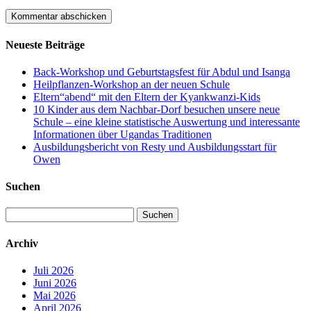
Neueste Beiträge
Back-Workshop und Geburtstagsfest für Abdul und Isanga
Heilpflanzen-Workshop an der neuen Schule
Eltern“abend“ mit den Eltern der Kyankwanzi-Kids
10 Kinder aus dem Nachbar-Dorf besuchen unsere neue
Schule – eine kleine statistische Auswertung und interessante
Informationen über Ugandas Traditionen
Ausbildungsbericht von Resty und Ausbildungsstart für
Owen
Suchen
Suchen
nach:
Archiv
Juli 2026
Juni 2026
Mai 2026
April 2026