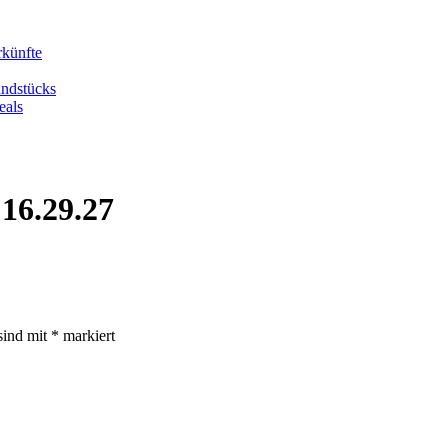
rkünfte
undstücks
eals
16.29.27
sind mit
*
markiert