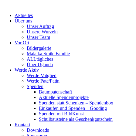
Skip
to
Aktuelles
content
Über uns
Unser Auftrag
Unsere Wurzeln
Unser Team
Vor Ort
Bildergalerie
Malaika Smile Familie
ALLtägliches
Über Uganda
Werde Aktiv
Werde Mitglied
Werde Pate/Patin
Spenden
Baumpatenschaft
Aktuelle Spendenprojekte
Spenden statt Schenken – Spendenbox
Einkaufen und Spenden – Gooding
Spenden mit BildKunst
Schulbausteine als Geschenkgutschein
Kontakt
Downloads
Sponsoren