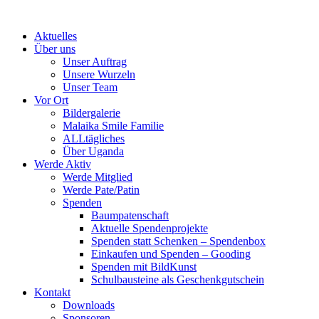
Skip
to
Aktuelles
content
Über uns
Unser Auftrag
Unsere Wurzeln
Unser Team
Vor Ort
Bildergalerie
Malaika Smile Familie
ALLtägliches
Über Uganda
Werde Aktiv
Werde Mitglied
Werde Pate/Patin
Spenden
Baumpatenschaft
Aktuelle Spendenprojekte
Spenden statt Schenken – Spendenbox
Einkaufen und Spenden – Gooding
Spenden mit BildKunst
Schulbausteine als Geschenkgutschein
Kontakt
Downloads
Sponsoren