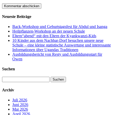
Neueste Beiträge
Back-Workshop und Geburtstagsfest für Abdul und Isanga
Heilpflanzen-Workshop an der neuen Schule
Eltern“abend“ mit den Eltern der Kyankwanzi-Kids
10 Kinder aus dem Nachbar-Dorf besuchen unsere neue
Schule – eine kleine statistische Auswertung und interessante
Informationen über Ugandas Traditionen
Ausbildungsbericht von Resty und Ausbildungsstart für
Owen
Suchen
Suchen
nach:
Archiv
Juli 2026
Juni 2026
Mai 2026
April 2026