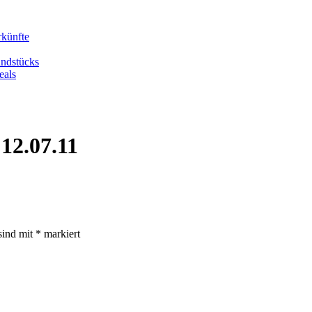
rkünfte
undstücks
eals
12.07.11
sind mit
*
markiert