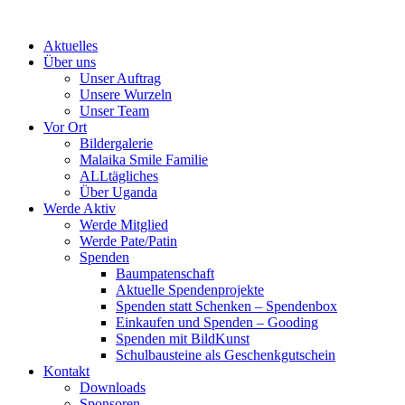
Skip
to
Aktuelles
content
Über uns
Unser Auftrag
Unsere Wurzeln
Unser Team
Vor Ort
Bildergalerie
Malaika Smile Familie
ALLtägliches
Über Uganda
Werde Aktiv
Werde Mitglied
Werde Pate/Patin
Spenden
Baumpatenschaft
Aktuelle Spendenprojekte
Spenden statt Schenken – Spendenbox
Einkaufen und Spenden – Gooding
Spenden mit BildKunst
Schulbausteine als Geschenkgutschein
Kontakt
Downloads
Sponsoren