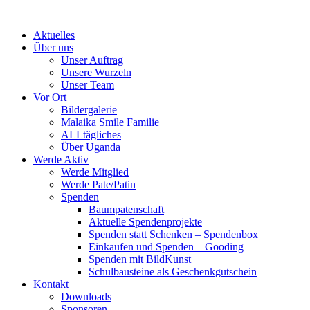
Skip
to
Aktuelles
content
Über uns
Unser Auftrag
Unsere Wurzeln
Unser Team
Vor Ort
Bildergalerie
Malaika Smile Familie
ALLtägliches
Über Uganda
Werde Aktiv
Werde Mitglied
Werde Pate/Patin
Spenden
Baumpatenschaft
Aktuelle Spendenprojekte
Spenden statt Schenken – Spendenbox
Einkaufen und Spenden – Gooding
Spenden mit BildKunst
Schulbausteine als Geschenkgutschein
Kontakt
Downloads
Sponsoren