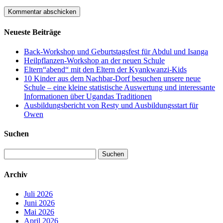
Neueste Beiträge
Back-Workshop und Geburtstagsfest für Abdul und Isanga
Heilpflanzen-Workshop an der neuen Schule
Eltern“abend“ mit den Eltern der Kyankwanzi-Kids
10 Kinder aus dem Nachbar-Dorf besuchen unsere neue
Schule – eine kleine statistische Auswertung und interessante
Informationen über Ugandas Traditionen
Ausbildungsbericht von Resty und Ausbildungsstart für
Owen
Suchen
Suchen
nach:
Archiv
Juli 2026
Juni 2026
Mai 2026
April 2026