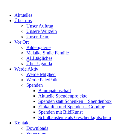
Skip
to
Aktuelles
content
Über uns
Unser Auftrag
Unsere Wurzeln
Unser Team
Vor Ort
Bildergalerie
Malaika Smile Familie
ALLtägliches
Über Uganda
Werde Aktiv
Werde Mitglied
Werde Pate/Patin
Spenden
Baumpatenschaft
Aktuelle Spendenprojekte
Spenden statt Schenken – Spendenbox
Einkaufen und Spenden – Gooding
Spenden mit BildKunst
Schulbausteine als Geschenkgutschein
Kontakt
Downloads
Sponsoren