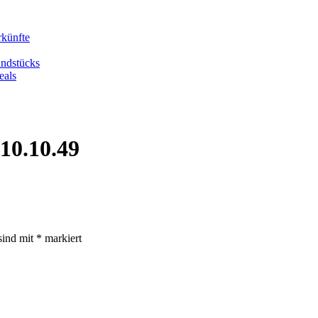
rkünfte
undstücks
eals
10.10.49
sind mit
*
markiert