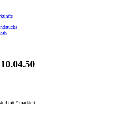
rkünfte
undstücks
eals
10.04.50
sind mit
*
markiert