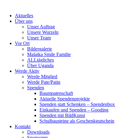
Skip
to
Aktuelles
content
Über uns
Unser Auftrag
Unsere Wurzeln
Unser Team
Vor Ort
Bildergalerie
Malaika Smile Familie
ALLtägliches
Über Uganda
Werde Aktiv
Werde Mitglied
Werde Pate/Patin
Spenden
Baumpatenschaft
Aktuelle Spendenprojekte
Spenden statt Schenken – Spendenbox
Einkaufen und Spenden – Gooding
Spenden mit BildKunst
Schulbausteine als Geschenkgutschein
Kontakt
Downloads
Sponsoren