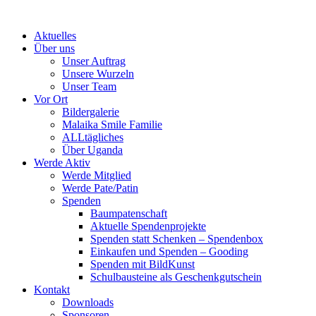
Skip
to
Aktuelles
content
Über uns
Unser Auftrag
Unsere Wurzeln
Unser Team
Vor Ort
Bildergalerie
Malaika Smile Familie
ALLtägliches
Über Uganda
Werde Aktiv
Werde Mitglied
Werde Pate/Patin
Spenden
Baumpatenschaft
Aktuelle Spendenprojekte
Spenden statt Schenken – Spendenbox
Einkaufen und Spenden – Gooding
Spenden mit BildKunst
Schulbausteine als Geschenkgutschein
Kontakt
Downloads
Sponsoren