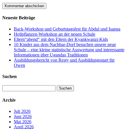
Neueste Beiträge
Back-Workshop und Geburtstagsfest für Abdul und Isanga
Heilpflanzen-Workshop an der neuen Schule
Eltern“abend“ mit den Eltern der Kyankwanzi-Kids
10 Kinder aus dem Nachbar-Dorf besuchen unsere neue
Schule – eine kleine statistische Auswertung und interessante
Informationen über Ugandas Traditionen
Ausbildungsbericht von Resty und Ausbildungsstart für
Owen
Suchen
Suchen
nach:
Archiv
Juli 2026
Juni 2026
Mai 2026
April 2026