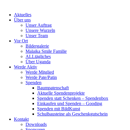
Skip
to
Aktuelles
content
Über uns
Unser Auftrag
Unsere Wurzeln
Unser Team
Vor Ort
Bildergalerie
Malaika Smile Familie
ALLtägliches
Über Uganda
Werde Aktiv
Werde Mitglied
Werde Pate/Patin
Spenden
Baumpatenschaft
Aktuelle Spendenprojekte
Spenden statt Schenken – Spendenbox
Einkaufen und Spenden – Gooding
Spenden mit BildKunst
Schulbausteine als Geschenkgutschein
Kontakt
Downloads
Sponsoren