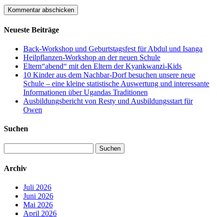
Neueste Beiträge
Back-Workshop und Geburtstagsfest für Abdul und Isanga
Heilpflanzen-Workshop an der neuen Schule
Eltern“abend“ mit den Eltern der Kyankwanzi-Kids
10 Kinder aus dem Nachbar-Dorf besuchen unsere neue
Schule – eine kleine statistische Auswertung und interessante
Informationen über Ugandas Traditionen
Ausbildungsbericht von Resty und Ausbildungsstart für
Owen
Suchen
Suchen
nach:
Archiv
Juli 2026
Juni 2026
Mai 2026
April 2026