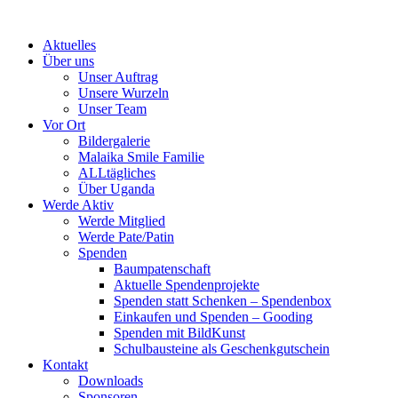
Skip
to
Aktuelles
content
Über uns
Unser Auftrag
Unsere Wurzeln
Unser Team
Vor Ort
Bildergalerie
Malaika Smile Familie
ALLtägliches
Über Uganda
Werde Aktiv
Werde Mitglied
Werde Pate/Patin
Spenden
Baumpatenschaft
Aktuelle Spendenprojekte
Spenden statt Schenken – Spendenbox
Einkaufen und Spenden – Gooding
Spenden mit BildKunst
Schulbausteine als Geschenkgutschein
Kontakt
Downloads
Sponsoren