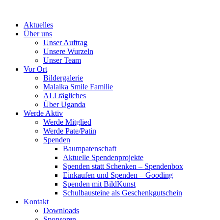
Skip
to
Aktuelles
content
Über uns
Unser Auftrag
Unsere Wurzeln
Unser Team
Vor Ort
Bildergalerie
Malaika Smile Familie
ALLtägliches
Über Uganda
Werde Aktiv
Werde Mitglied
Werde Pate/Patin
Spenden
Baumpatenschaft
Aktuelle Spendenprojekte
Spenden statt Schenken – Spendenbox
Einkaufen und Spenden – Gooding
Spenden mit BildKunst
Schulbausteine als Geschenkgutschein
Kontakt
Downloads
Sponsoren