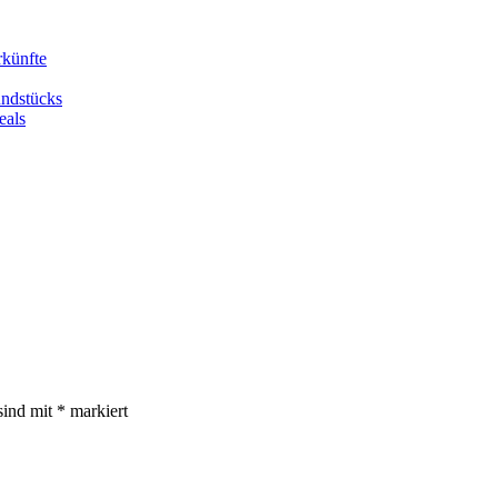
rkünfte
undstücks
eals
sind mit
*
markiert