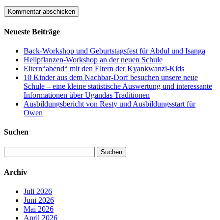
Neueste Beiträge
Back-Workshop und Geburtstagsfest für Abdul und Isanga
Heilpflanzen-Workshop an der neuen Schule
Eltern“abend“ mit den Eltern der Kyankwanzi-Kids
10 Kinder aus dem Nachbar-Dorf besuchen unsere neue
Schule – eine kleine statistische Auswertung und interessante
Informationen über Ugandas Traditionen
Ausbildungsbericht von Resty und Ausbildungsstart für
Owen
Suchen
Suchen
nach:
Archiv
Juli 2026
Juni 2026
Mai 2026
April 2026