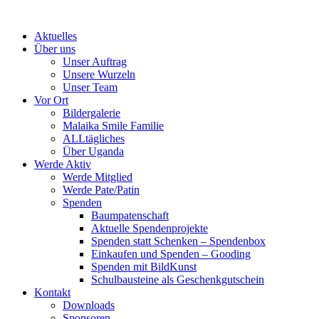
Skip
to
Aktuelles
content
Über uns
Unser Auftrag
Unsere Wurzeln
Unser Team
Vor Ort
Bildergalerie
Malaika Smile Familie
ALLtägliches
Über Uganda
Werde Aktiv
Werde Mitglied
Werde Pate/Patin
Spenden
Baumpatenschaft
Aktuelle Spendenprojekte
Spenden statt Schenken – Spendenbox
Einkaufen und Spenden – Gooding
Spenden mit BildKunst
Schulbausteine als Geschenkgutschein
Kontakt
Downloads
Sponsoren