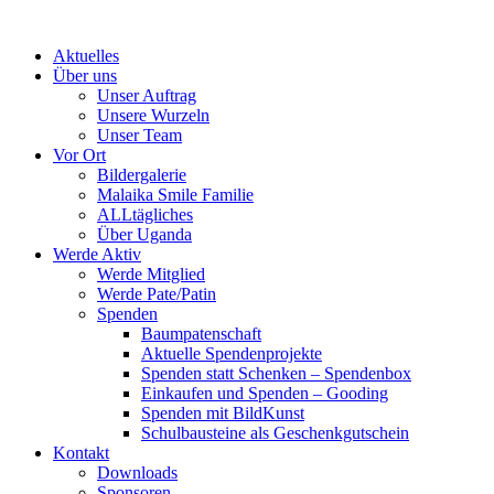
Skip
to
Aktuelles
content
Über uns
Unser Auftrag
Unsere Wurzeln
Unser Team
Vor Ort
Bildergalerie
Malaika Smile Familie
ALLtägliches
Über Uganda
Werde Aktiv
Werde Mitglied
Werde Pate/Patin
Spenden
Baumpatenschaft
Aktuelle Spendenprojekte
Spenden statt Schenken – Spendenbox
Einkaufen und Spenden – Gooding
Spenden mit BildKunst
Schulbausteine als Geschenkgutschein
Kontakt
Downloads
Sponsoren