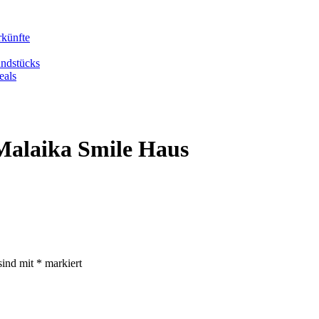
rkünfte
undstücks
eals
Malaika Smile Haus
sind mit
*
markiert